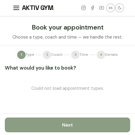
AKTIV GYM
.
ES
Book your appointment
Choose a type, coach and time — we handle the rest.
1
Type
2
Coach
3
Time
4
Details
What would you like to book?
Could not load appointment types.
Next