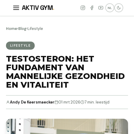
AKTIV GYM
.
NL
Home
›
Blog
›
Lifestyle
LIFESTYLE
TESTOSTERON: HET
FUNDAMENT VAN
MANNELIJKE GEZONDHEID
EN VITALITEIT
Andy De Keersmaecker
01 mrt 2026
7 min. leestijd