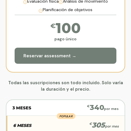
Evaluación física
Análisis de movimiento
h
Planificación de objetivos
b
z
100
€
k
c
pago único
h
a
Reservar assessment →
g
Todas las suscripciones son todo incluido. Solo varía
la duración y el precio.
340
€
3 MESES
por mes
POPULAR
305
€
6 MESES
por mes