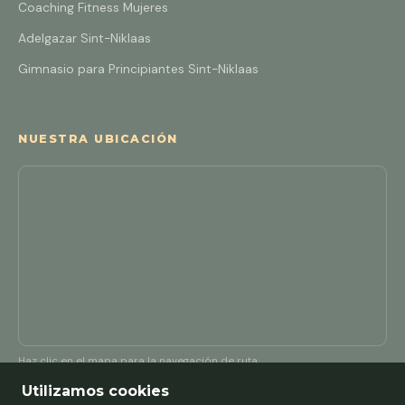
Coaching Fitness Mujeres
Adelgazar Sint-Niklaas
Gimnasio para Principiantes Sint-Niklaas
NUESTRA UBICACIÓN
Haz clic en el mapa para la navegación de ruta
Utilizamos cookies