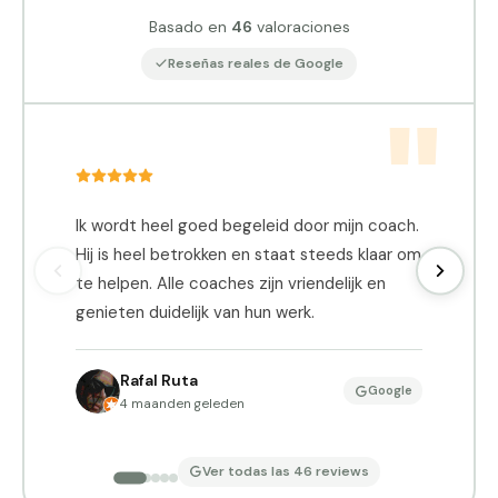
Basado en
46
valoraciones
Reseñas reales de Google
Ik wordt heel goed begeleid door mijn coach.
B
Hij is heel betrokken en staat steeds klaar om
A
te helpen. Alle coaches zijn vriendelijk en
o
genieten duidelijk van hun werk.
n
o
m
Rafal Ruta
Google
g
4 maanden geleden
S
d
Ver todas las 46 reviews
o