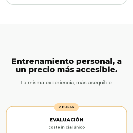
z
t
g
d
d
i
m
l
Entrenamiento personal, a
a
un precio más accesible.
m
e
La misma experiencia, más asequible.
d
s
m
2 HORAS
s
EVALUACIÓN
s
coste inicial único
e