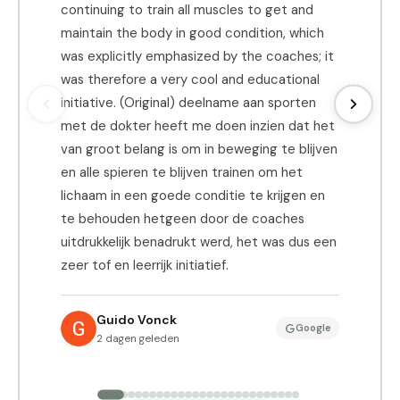
continuing to train all muscles to get and
p
maintain the body in good condition, which
h
was explicitly emphasized by the coaches; it
e
was therefore a very cool and educational
(
initiative. (Original) deelname aan sporten
g
met de dokter heeft me doen inzien dat het
G
van groot belang is om in beweging te blijven
p
en alle spieren te blijven trainen om het
g
lichaam in een goede conditie te krijgen en
g
te behouden hetgeen door de coaches
d
uitdrukkelijk benadrukt werd, het was dus een
zeer tof en leerrijk initiatief.
Guido Vonck
Google
2 dagen geleden