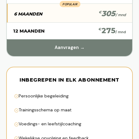
POPULAIR
305
€
6 MAANDEN
/ mnd
275
€
12 MAANDEN
/ mnd
Aanvragen →
INBEGREPEN IN ELK ABONNEMENT
Persoonlijke begeleiding
Trainingsschema op maat
Voedings- en leefstijlcoaching
Wekelijkse opvolging en feedback