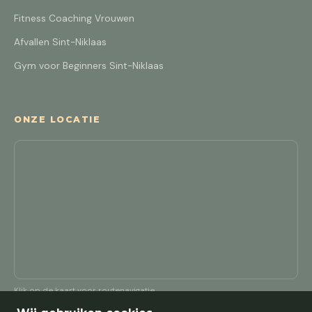
Fitness Coaching Vrouwen
Afvallen Sint-Niklaas
Gym voor Beginners Sint-Niklaas
ONZE LOCATIE
Klik op de kaart voor routenavigatie