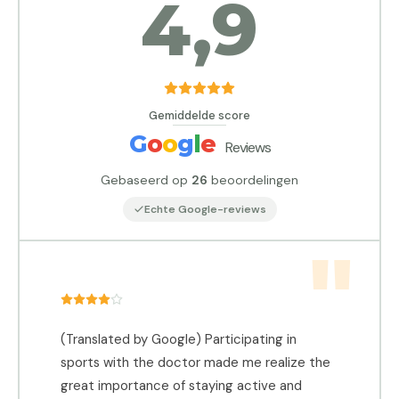
4,9
Gemiddelde score
G
o
o
g
l
e
Reviews
Gebaseerd op
26
beoordelingen
Echte Google-reviews
(Translated by Google) Participating in
(
sports with the doctor made me realize the
e
great importance of staying active and
G