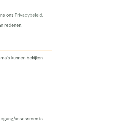
.
gens ons
Privacybeleid
.
an redenen.
mma's kunnen bekijken,
.
toegang/assessments,