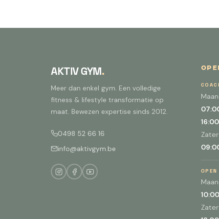
OPE
AKTIV GYM
.
COAC
Meer dan enkel gym. Een volledige
Maand
fitness & lifestyle transformatie op
07:00
maat. Bewezen expertise sinds 2012.
16:00
0498 52 66 16
Zate
09:00
info@aktivgym.be
OPEN
Maand
10:00
Zate