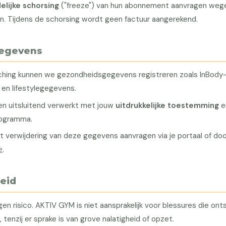
delijke schorsing
("freeze") van hun abonnement aanvragen weg
en. Tijdens de schorsing wordt geen factuur aangerekend.
gegevens
aching kunnen we gezondheidsgegevens registreren zoals InBody
en lifestylegegevens.
n uitsluitend verwerkt met jouw
uitdrukkelijke toestemming
e
rogramma.
t verwijdering van deze gegevens aanvragen via je portaal of d
e
.
heid
en risico. AKTIV GYM is niet aansprakelijk voor blessures die onts
, tenzij er sprake is van grove nalatigheid of opzet.