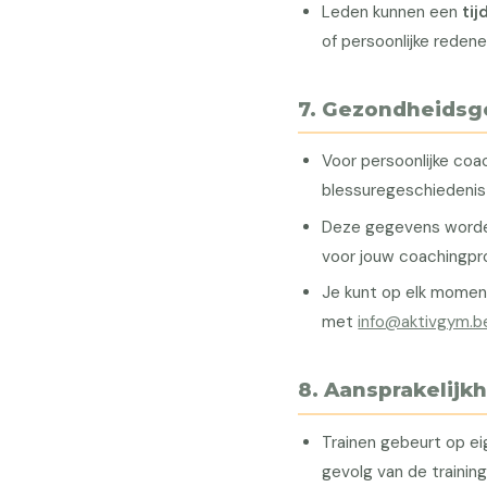
Leden kunnen een
tij
of persoonlijke reden
7. Gezondheids
Voor persoonlijke co
blessuregeschiedenis 
Deze gegevens worde
voor jouw coachingp
Je kunt op elk momen
met
info@aktivgym.b
8. Aansprakelijk
Trainen gebeurt op eig
gevolg van de training