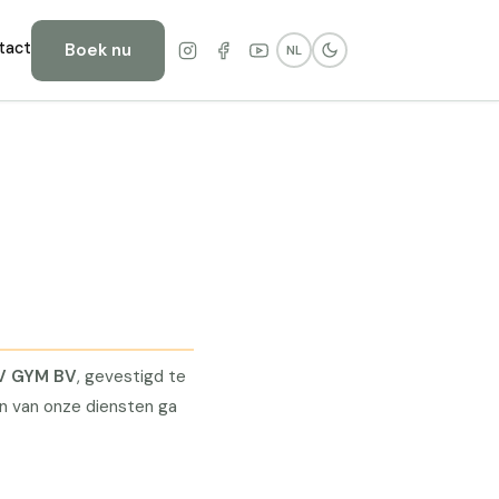
tact
Boek nu
NL
V GYM BV
, gevestigd te
n van onze diensten ga