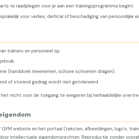
arts te raadplegen voor je aan een trainingsprogramma begint.
prakelijk voor verlies, diefstal of beschadiging van persoonlijke
van trainers en personeel op.
gebruik.
iëne (handdoek meenemen, schone schoenen dragen).
rend of storend gedrag wordt niet getolereerd.
et recht voor de toegang te weigeren bij herhaaldelijke overtre
l eigendom
 GYM website en het portaal (teksten, afbeeldingen, logo's, trai
oor intellectuele eigendomsrechten. Reproductie zonder voorafg