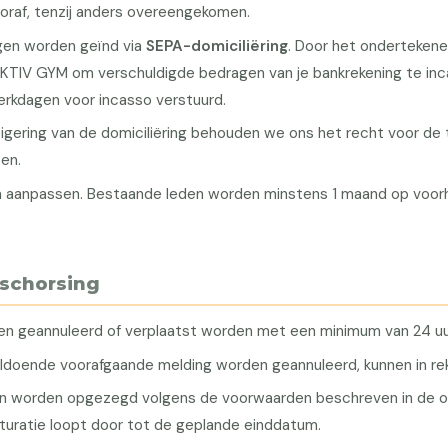
oraf, tenzij anders overeengekomen.
gen worden geïnd via
SEPA-domiciliëring
. Door het onderteken
KTIV GYM om verschuldigde bedragen van je bankrekening te inca
rkdagen voor incasso verstuurd.
weigering van de domiciliëring behouden we ons het recht voor d
en.
n aanpassen. Bestaande leden worden minstens 1 maand op voorh
 schorsing
nen geannuleerd of verplaatst worden met een minimum van 24 uu
oldoende voorafgaande melding worden geannuleerd, kunnen in re
 worden opgezegd volgens de voorwaarden beschreven in de ov
turatie loopt door tot de geplande einddatum.