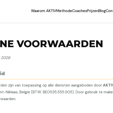
Waarom AKTIV
Methode
Coaches
Prijzen
Blog
Con
ENE VOORWAARDEN
t 2026
id
en zijn van toepassing op alle diensten aangeboden door
AKTI
nt-Niklaas, België (BTW: BE0535.555.905). Door gebruik te make
rwaarden.