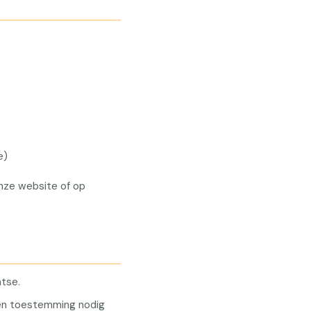
e)
onze website of op
atse.
bben toestemming nodig