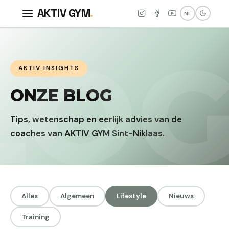
AKTIV GYM
.
NL
AKTIV INSIGHTS
ONZE BLOG
Tips, wetenschap en eerlijk advies van de
coaches van AKTIV GYM Sint-Niklaas.
Alles
Algemeen
Lifestyle
Nieuws
Training